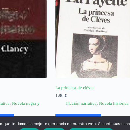
e
La princesa de clèves
1,90
€
rativa
,
Novela negra y
Ficción narrativa
,
Novela histórica
rrito
Añadir al carrito
ar que te damos la mejor experiencia en nuestra web. Si continúas usa