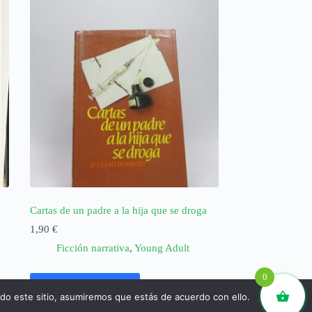
Cartas de un padre a la hija que se droga
1,90
€
Ficción narrativa
,
Young Adult
0
Añadir al carrito
ndo este sitio, asumiremos que estás de acuerdo con ello.