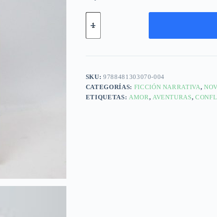
SKU:
9788481303070-004
CATEGORÍAS:
FICCIÓN NARRATIVA
,
NOV
ETIQUETAS:
AMOR
,
AVENTURAS
,
CONFL