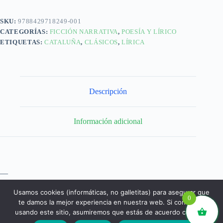
SKU:
9788429718249-001
CATEGORÍAS:
FICCIÓN NARRATIVA
,
POESÍA Y LÍRICO
ETIQUETAS:
CATALUÑA
,
CLÁSICOS
,
LÍRICA
Descripción
Información adicional
—
Usamos cookies (informáticas, no galletitas) para asegurar que
0
te damos la mejor experiencia en nuestra web. Si continúas
usando este sitio, asumiremos que estás de acuerdo con ello.