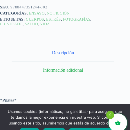
SKU:
9788447351244-002
CATEGORÍAS:
ENSAYO
,
NO FICCIÓN
ETIQUETAS:
CUERPOS
,
ESTRÉS
,
FOTOGRAFÍAS
,
ILUSTRADO
,
SALUD
,
VIDA
Descripción
Información adicional
*Pilates*
Usamos cookies (informáticas, no galletitas) para asegurar que
0
te damos la mejor experiencia en nuestra web. Si continúas
usando este sitio, asumiremos que estás de acuerdo con ello.
libros.eco © - Desde Barcelona para el mundo 💚 |