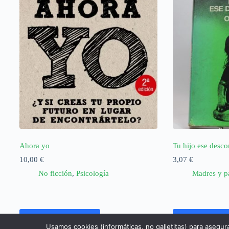
Ahora yo
Tu hijo ese desc
10,00
€
3,07
€
No ficción
,
Psicología
Madres y p
Añadir al carrito
Añadir al ca
Usamos cookies (informáticas, no galletitas) para asegur