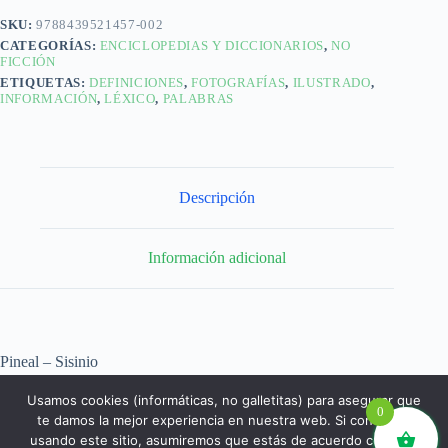
SKU:
9788439521457-002
CATEGORÍAS:
ENCICLOPEDIAS Y DICCIONARIOS
,
NO
FICCIÓN
ETIQUETAS:
DEFINICIONES
,
FOTOGRAFÍAS
,
ILUSTRADO
,
INFORMACIÓN
,
LÉXICO
,
PALABRAS
Descripción
Información adicional
Pineal – Sisinio
Usamos cookies (informáticas, no galletitas) para asegurar que
0
te damos la mejor experiencia en nuestra web. Si continúas
usando este sitio, asumiremos que estás de acuerdo con ello.