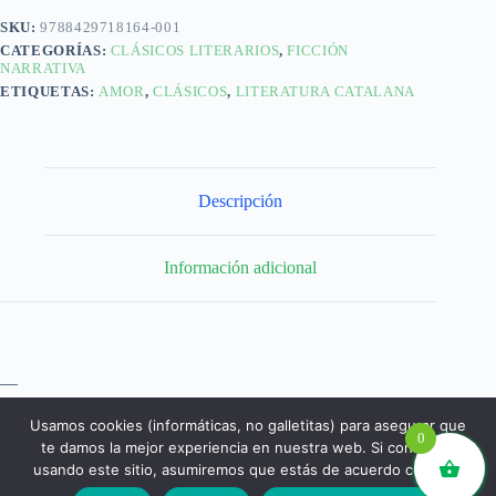
SKU:
9788429718164-001
CATEGORÍAS:
CLÁSICOS LITERARIOS
,
FICCIÓN
NARRATIVA
ETIQUETAS:
AMOR
,
CLÁSICOS
,
LITERATURA CATALANA
Descripción
Información adicional
—
Usamos cookies (informáticas, no galletitas) para asegurar que
0
te damos la mejor experiencia en nuestra web. Si continúas
usando este sitio, asumiremos que estás de acuerdo con ello.
libros.eco © - Desde Barcelona para el mundo 💚 |