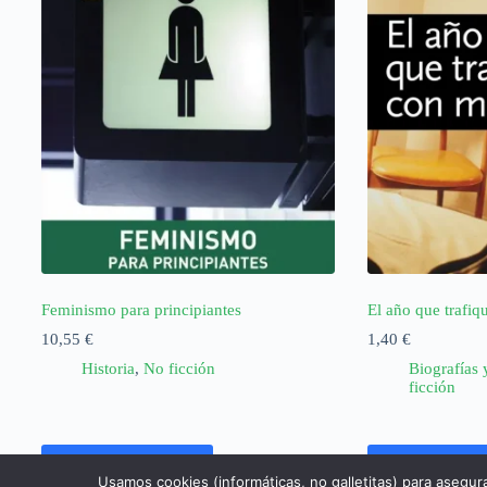
Feminismo para principiantes
El año que trafiq
10,55
€
1,40
€
Historia
,
No ficción
Biografías 
ficción
Añadir al carrito
Añadir al ca
Usamos cookies (informáticas, no galletitas) para asegur