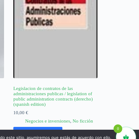
Legislacion de contratos de las
administraciones publicas / legislation of
public administration contracts (derecho)
(spanish edition)
10,00
€
Negocios e inversiones
,
No ficción
0
Añadir al carrito
ndo este sitio, asumiremos que estás de acuerdo con ello.