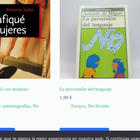
ué con mujeres
La perversión del lenguaje
1,90
€
y autobiografías
,
No
Ensayo
,
No ficción
rrito
Añadir al carrito
ar que te damos la mejor experiencia en nuestra web. Si continúas usa