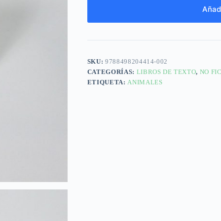
Añadi
SKU:
9788498204414-002
CATEGORÍAS:
LIBROS DE TEXTO
,
NO FI
ETIQUETA:
ANIMALES