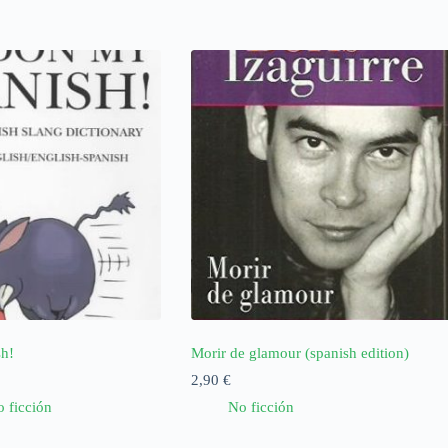
sh!
Morir de glamour (spanish edition)
2,90
€
 ficción
No ficción