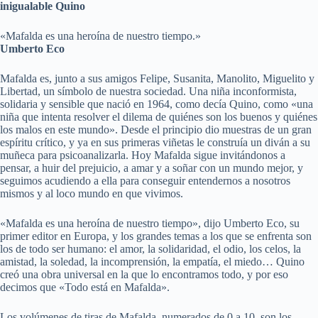
inigualable Quino
«Mafalda es una heroína de nuestro tiempo.»
Umberto Eco
Mafalda es, junto a sus amigos Felipe, Susanita, Manolito, Miguelito y
Libertad, un símbolo de nuestra sociedad. Una niña inconformista,
solidaria y sensible que nació en 1964, como decía Quino, como «una
niña que intenta resolver el dilema de quiénes son los buenos y quiénes
los malos en este mundo». Desde el principio dio muestras de un gran
espíritu crítico, y ya en sus primeras viñetas le construía un diván a su
muñeca para psicoanalizarla. Hoy Mafalda sigue invitándonos a
pensar, a huir del prejuicio, a amar y a soñar con un mundo mejor, y
seguimos acudiendo a ella para conseguir entendernos a nosotros
mismos y al loco mundo en que vivimos.
«Mafalda es una heroína de nuestro tiempo», dijo Umberto Eco, su
primer editor en Europa, y los grandes temas a los que se enfrenta son
los de todo ser humano: el amor, la solidaridad, el odio, los celos, la
amistad, la soledad, la incomprensión, la empatía, el miedo… Quino
creó una obra universal en la que lo encontramos todo, y por eso
decimos que «Todo está en Mafalda».
Los volúmenes de tiras de Mafalda, numerados de 0 a 10, son los