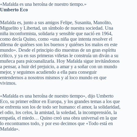
«Mafalda es una heroína de nuestro tiempo.»
Umberto Eco
Mafalda es, junto a sus amigos Felipe, Susanita, Manolito,
Miguelito y Libertad, un símbolo de nuestra sociedad. Una
niña inconformista, solidaria y sensible que nació en 1964,
como decía Quino, como «una niña que intenta resolver el
dilema de quiénes son los buenos y quiénes los malos en este
mundo». Desde el principio dio muestras de un gran espíritu
crítico, y ya en sus primeras viñetas le construía un diván a su
muñeca para psicoanalizarla. Hoy Mafalda sigue invitándonos
a pensar, a huir del prejuicio, a amar y a soñar con un mundo
mejor, y seguimos acudiendo a ella para conseguir
entendernos a nosotros mismos y al loco mundo en que
vivimos.
«Mafalda es una heroína de nuestro tiempo», dijo Umberto
Eco, su primer editor en Europa, y los grandes temas a los que
se enfrenta son los de todo ser humano: el amor, la solidaridad,
el odio, los celos, la amistad, la soledad, la incomprensión, la
empatía, el miedo… Quino creó una obra universal en la que
lo encontramos todo, y por eso decimos que «Todo está en
Mafalda».