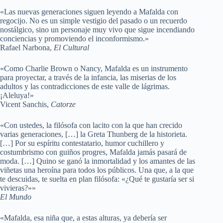
«Las nuevas generaciones siguen leyendo a Mafalda con
regocijo. No es un simple vestigio del pasado o un recuerdo
nostálgico, sino un personaje muy vivo que sigue incendiando
conciencias y promoviendo el inconformismo.»
Rafael Narbona,
El Cultural
«Como Charlie Brown o Nancy, Mafalda es un instrumento
para proyectar, a través de la infancia, las miserias de los
adultos y las contradicciones de este valle de lágrimas.
¡Aleluya!»
Vicent Sanchis,
Catorze
«Con ustedes, la filósofa con lacito con la que han crecido
varias generaciones, […] la Greta Thunberg de la historieta.
[…] Por su espíritu contestatario, humor cuchillero y
costumbrismo con guiños progres, Mafalda jamás pasará de
moda. […] Quino se ganó la inmortalidad y los amantes de las
viñetas una heroína para todos los públicos. Una que, a la que
te descuidas, te suelta en plan filósofa: «¿Qué te gustaría ser si
vivieras?»»
El Mundo
«Mafalda, esa niña que, a estas alturas, ya debería ser