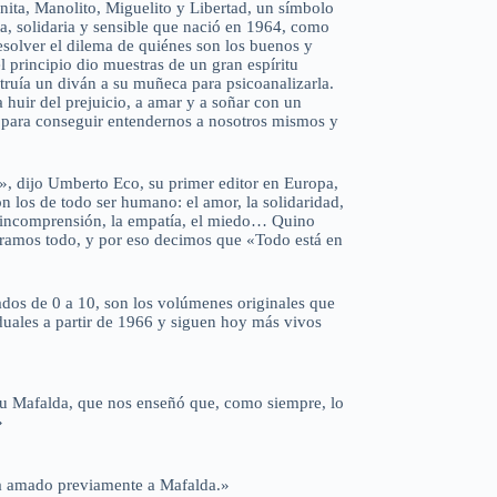
nita, Manolito, Miguelito y Libertad, un símbolo
a, solidaria y sensible que nació en 1964, como
solver el dilema de quiénes son los buenos y
 principio dio muestras de un gran espíritu
struía un diván a su muñeca para psicoanalizarla.
 huir del prejuicio, a amar y a soñar con un
 para conseguir entendernos a nosotros mismos y
», dijo Umberto Eco, su primer editor en Europa,
on los de todo ser humano: el amor, la solidaridad,
 la incomprensión, la empatía, el miedo… Quino
tramos todo, y por eso decimos que «Todo está en
dos de 0 a 10, son los volúmenes originales que
uales a partir de 1966 y siguen hoy más vivos
su Mafalda, que nos enseñó que, como siempre, lo
»
 amado previamente a Mafalda.»