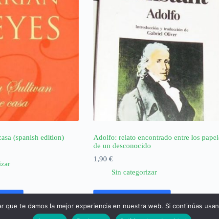
casa (spanish edition)
Adolfo: relato encontrado entre los papel
de un desconocido
1,90
€
izar
Sin categorizar
rrito
Añadir al carrito
ar que te damos la mejor experiencia en nuestra web. Si continúas usa