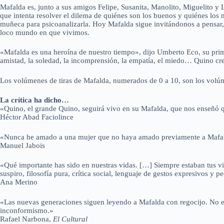
Mafalda es, junto a sus amigos Felipe, Susanita, Manolito, Miguelito y
que intenta resolver el dilema de quiénes son los buenos y quiénes los m
muñeca para psicoanalizarla. Hoy Mafalda sigue invitándonos a pensar,
loco mundo en que vivimos.
«Mafalda es una heroína de nuestro tiempo», dijo Umberto Eco, su primer
amistad, la soledad, la incomprensión, la empatía, el miedo… Quino cr
Los volúmenes de tiras de Mafalda, numerados de 0 a 10, son los volúm
La crítica ha dicho…
«Quino, el grande Quino, seguirá vivo en su Mafalda, que nos enseñó q
Héctor Abad Faciolince
«Nunca he amado a una mujer que no haya amado previamente a Mafa
Manuel Jabois
«Qué importante has sido en nuestras vidas. […] Siempre estaban tus viñ
suspiro, filosofía pura, crítica social, lenguaje de gestos expresivos 
Ana Merino
«Las nuevas generaciones siguen leyendo a Mafalda con regocijo. No e
inconformismo.»
Rafael Narbona,
El Cultural