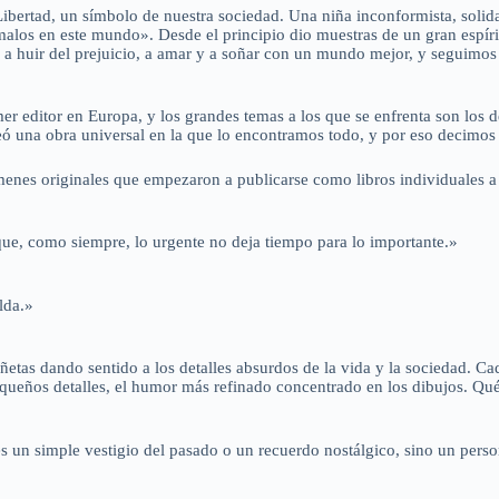
 Libertad, un símbolo de nuestra sociedad. Una niña inconformista, sol
alos en este mundo». Desde el principio dio muestras de un gran espíritu
 a huir del prejuicio, a amar y a soñar con un mundo mejor, y seguimos
 editor en Europa, y los grandes temas a los que se enfrenta son los de 
eó una obra universal en la que lo encontramos todo, y por eso decimo
enes originales que empezaron a publicarse como libros individuales a
ue, como siempre, lo urgente no deja tiempo para lo importante.»
lda.»
etas dando sentido a los detalles absurdos de la vida y la sociedad. Cad
y pequeños detalles, el humor más refinado concentrado en los dibujos. Q
s un simple vestigio del pasado o un recuerdo nostálgico, sino un per