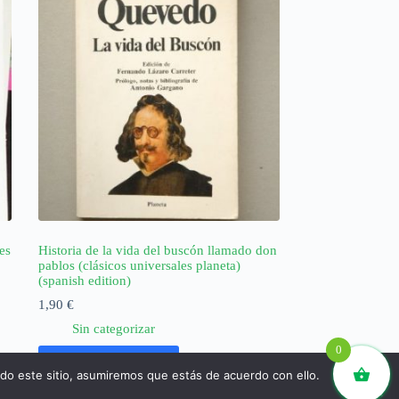
es
Historia de la vida del buscón llamado don
pablos (clásicos universales planeta)
(spanish edition)
1,90
€
Sin categorizar
0
Añadir al carrito
ndo este sitio, asumiremos que estás de acuerdo con ello.