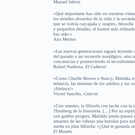
Manuel Jabois
«Qué importante has sido en nuestras vidas
los detalles absurdos de la vida y la socied
que se volvía carcajada y suspiro, filosofía 
y pequeños detalles, el humor más refinad
has sido.»
Ana Merino
«Las nuevas generaciones siguen leyendo a
del pasado o un recuerdo nostálgico, sino
conciencias y promoviendo el inconformi
Rafael Narbona,
El Cultural
«Como Charlie Brown o Nancy, Mafalda es u
infancia, las miserias de los adultos y las c
¡Aleluya!»
Vicent Sanchis,
Catorze
«Con ustedes, la filósofa con lacito con la
Thunberg de la historieta. […] Por su espír
con guiños progres, Mafalda jamás pasará 
amantes de las viñetas una heroína para tod
suelta en plan filósofa: «¿Qué te gustaría se
El Mundo