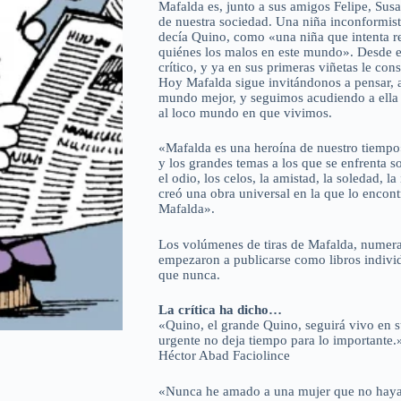
Mafalda es, junto a sus amigos Felipe, Susa
de nuestra sociedad. Una niña inconformist
decía Quino, como «una niña que intenta re
quiénes los malos en este mundo». Desde el
crítico, y ya en sus primeras viñetas le con
Hoy Mafalda sigue invitándonos a pensar, a
mundo mejor, y seguimos acudiendo a ella
al loco mundo en que vivimos.
«Mafalda es una heroína de nuestro tiempo
y los grandes temas a los que se enfrenta s
el odio, los celos, la amistad, la soledad,
creó una obra universal en la que lo encon
Mafalda».
Los volúmenes de tiras de Mafalda, numera
empezaron a publicarse como libros individ
que nunca.
La crítica ha dicho…
«Quino, el grande Quino, seguirá vivo en 
urgente no deja tiempo para lo importante.
Héctor Abad Faciolince
«Nunca he amado a una mujer que no haya