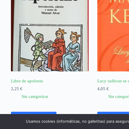
Libro de apolonio
Lucy sullivan se 
2,25
€
4,05
€
Sin categorizar
Sin categor
Añadir al carrito
Añadir al ca
Usamos cookies (informáticas, no galletitas) para asegur