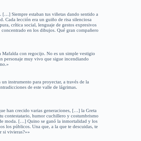
. […] Siempre estaban tus viñetas dando sentido a
ad. Cada lección era un guiño de risa silenciosa
pura, crítica social, lenguaje de gestos expresivos
o concentrado en los dibujos. Qué gran compañero
 Mafalda con regocijo. No es un simple vestigio
 un personaje muy vivo que sigue incendiando
smo.»
n instrumento para proyectar, a través de la
ontradicciones de este valle de lágrimas.
 que han crecido varias generaciones, […] la Greta
itu contestatario, humor cuchillero y costumbrismo
de moda. […] Quino se ganó la inmortalidad y los
os los públicos. Una que, a la que te descuidas, te
r si vivieras?»»