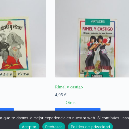
Rímel y castigo
4,95
€
Otros
rrito
Añadir al carrito
ar que te damos la mejor experiencia en nuestra web. Si continúas usa
Aceptar
Rechazar
Política de privacidad