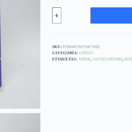
SKU:
9788497937047-002
CATEGORÍA:
OTROS
ETIQUETAS:
AMOR
,
AUTOCUIDADO
,
HO