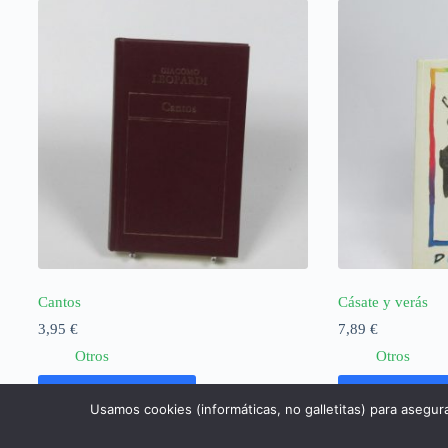
Cantos
Cásate y verás
3,95
€
7,89
€
Otros
Otros
Añadir al carrito
Añadir al ca
Usamos cookies (informáticas, no galletitas) para asegur