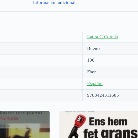
Información adicional
Laura G Corella
Bueno
190
Fher
Español
9788424311605