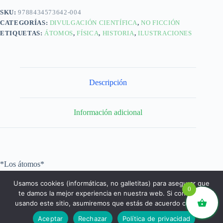
SKU:
9788434573642-004
CATEGORÍAS:
DIVULGACIÓN CIENTÍFICA
,
NO FICCIÓN
ETIQUETAS:
ÁTOMOS
,
FÍSICA
,
HISTORIA
,
ILUSTRACIONES
Descripción
Información adicional
*Los átomos*
Usamos cookies (informáticas, no galletitas) para asegurar que
0
te damos la mejor experiencia en nuestra web. Si continúas
usando este sitio, asumiremos que estás de acuerdo con ello.
libros.eco © - Desde Barcelona para el mundo 💚 |
Aceptar
Rechazar
Política de privacidad