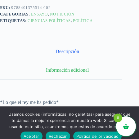
SKU:
9788401375514-002
CATEGORÍAS:
ENSAYO
,
NO FICCIÓN
ETIQUETAS:
CIENCIAS POLÍTICAS
,
POLÍTICA
Descripción
Información adicional
*Lo que el rey me ha pedido*
Usamos cookies (informáticas, no galletitas) para asegurar que
0
te damos la mejor experiencia en nuestra web. Si continúas
usando este sitio, asumiremos que estás de acuerdo con ello.
libros.eco © - Desde Barcelona para el mundo 💚 |
Aceptar
Rechazar
Política de privacidad