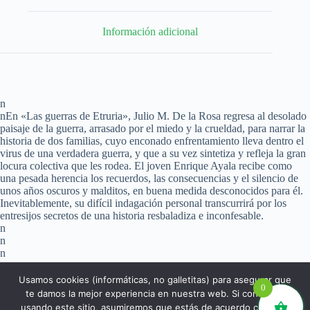
Información adicional
n
nEn «Las guerras de Etruria», Julio M. De la Rosa regresa al desolado
paisaje de la guerra, arrasado por el miedo y la crueldad, para narrar la
historia de dos familias, cuyo enconado enfrentamiento lleva dentro el
virus de una verdadera guerra, y que a su vez sintetiza y refleja la gran
locura colectiva que les rodea. El joven Enrique Ayala recibe como
una pesada herencia los recuerdos, las consecuencias y el silencio de
unos años oscuros y malditos, en buena medida desconocidos para él.
Inevitablemente, su difícil indagación personal transcurrirá por los
entresijos secretos de una historia resbaladiza e inconfesable.
n
n
n
Usamos cookies (informáticas, no galletitas) para asegurar que
0
te damos la mejor experiencia en nuestra web. Si continúas
usando este sitio, asumiremos que estás de acuerdo con ello.