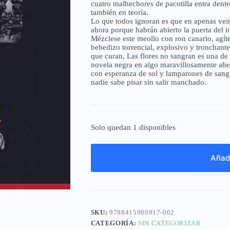
cuatro malhechores de pacotilla entra dentro
también en teoría.
Lo que todos ignoran es que en apenas vein
ahora porque habrán abierto la puerta del i
Mézclese este meollo con ron canario, agíte
bebedizo torrencial, explosivo y tronchante
que curan, Las flores no sangran es una de 
novela negra en algo maravillosamente ab
con esperanza de sol y lamparones de sangr
nadie sabe pisar sin salir manchado.
Solo quedan 1 disponibles
Añadi
SKU:
9788415900917-002
CATEGORÍA:
SIN CATEGORIZAR