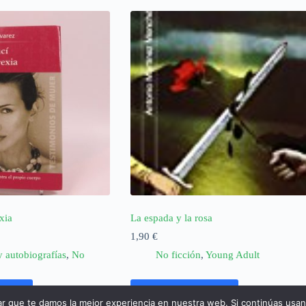
xia
La espada y la rosa
1,90
€
y autobiografías
,
No
No ficción
,
Young Adult
rrito
Añadir al carrito
ar que te damos la mejor experiencia en nuestra web. Si continúas usa