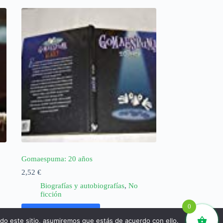
Gomaespuma: 20 años
2,52
€
Biografías y autobiografías
,
No
ficción
0
Añadir al carrito
ndo este sitio, asumiremos que estás de acuerdo con ello.