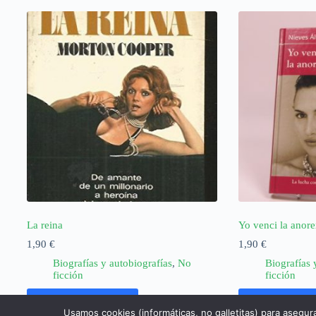
La reina
Yo venci la anore
1,90
€
1,90
€
Biografías y autobiografías
,
No
Biografías 
ficción
ficción
Añadir al carrito
Añadir al ca
Usamos cookies (informáticas, no galletitas) para asegur