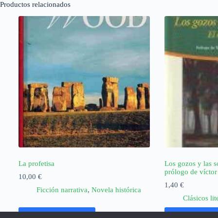
Productos relacionados
La profetisa
Los gozos y las so
prólogo de víctor
10,00
€
1,40
€
Ficción narrativa
,
Novela histórica
Clásicos lit
Añadir al carrito
Añadir al ca