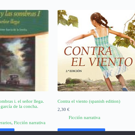
mbras i. el señor llega.
Contra el viento (spanish edition)
 garcía de la concha.
2,30
€
Ficción narrativa
erarios
,
Ficción narrativa
rrito
Añadir al carrito