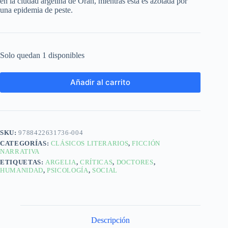
en la ciudad argelina de Orán, mientras esta es azotada por
una epidemia de peste.
Solo quedan 1 disponibles
Añadir al carrito
SKU:
9788422631736-004
CATEGORÍAS:
CLÁSICOS LITERARIOS
,
FICCIÓN
NARRATIVA
ETIQUETAS:
ARGELIA
,
CRÍTICAS
,
DOCTORES
,
HUMANIDAD
,
PSICOLOGÍA
,
SOCIAL
Descripción