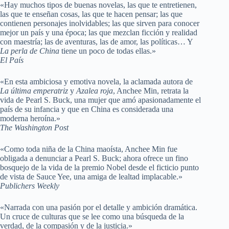
«Hay muchos tipos de buenas novelas, las que te entretienen,
las que te enseñan cosas, las que te hacen pensar; las que
contienen personajes inolvidables; las que sirven para conocer
mejor un país y una época; las que mezclan ficción y realidad
con maestría; las de aventuras, las de amor, las políticas… Y
La perla de China
tiene un poco de todas ellas.»
El País
«En esta ambiciosa y emotiva novela, la aclamada autora de
La última emperatriz
y
Azalea
roja
, Anchee Min, retrata la
vida de Pearl S. Buck, una mujer que amó apasionadamente el
país de su infancia y que en China es considerada una
moderna heroína.»
The Washington Post
«Como toda niña de la China maoísta, Anchee Min fue
obligada a denunciar a Pearl S. Buck; ahora ofrece un fino
bosquejo de la vida de la premio Nobel desde el ficticio punto
de vista de Sauce Yee, una amiga de lealtad implacable.»
Publichers Weekly
«Narrada con una pasión por el detalle y ambición dramática.
Un cruce de culturas que se lee como una búsqueda de la
verdad, de la compasión y de la justicia.»