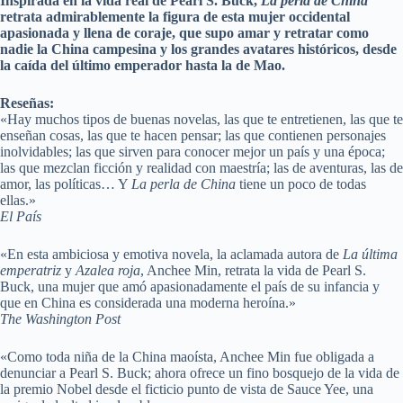
Inspirada en la vida real de Pearl S. Buck,
La perla de China
retrata admirablemente la figura de esta mujer occidental
apasionada y llena de coraje, que supo amar y retratar como
nadie la China campesina y los grandes avatares históricos, desde
la caída del último emperador hasta la de Mao.
Reseñas:
«Hay muchos tipos de buenas novelas, las que te entretienen, las que te
enseñan cosas, las que te hacen pensar; las que contienen personajes
inolvidables; las que sirven para conocer mejor un país y una época;
las que mezclan ficción y realidad con maestría; las de aventuras, las de
amor, las políticas… Y
La perla de China
tiene un poco de todas
ellas.»
El País
«En esta ambiciosa y emotiva novela, la aclamada autora de
La última
emperatriz
y
Azalea
roja
, Anchee Min, retrata la vida de Pearl S.
Buck, una mujer que amó apasionadamente el país de su infancia y
que en China es considerada una moderna heroína.»
The Washington Post
«Como toda niña de la China maoísta, Anchee Min fue obligada a
denunciar a Pearl S. Buck; ahora ofrece un fino bosquejo de la vida de
la premio Nobel desde el ficticio punto de vista de Sauce Yee, una