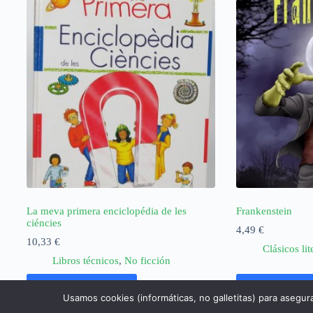
La meva primera enciclopédia de les
Frankenstein
ciéncies
4,49
€
10,33
€
Clásicos lit
Libros técnicos
,
No ficción
Añadir al carrito
Añadir al ca
Usamos cookies (informáticas, no galletitas) para asegur