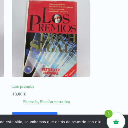
Los premios
10,00
€
Fantasía
,
Ficción narrativa
0
Añadir al carrito
ndo este sitio, asumiremos que estás de acuerdo con ello.