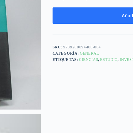
Añadi
SKU:
9789200094460-004
CATEGORÍA:
GENERAL
ETIQUETAS:
CIENCIAS
,
ESTUDIO
,
INVES