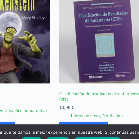
Clasificación de resultados de enfermería
(cre)
10,00
€
erarios
,
Ficción narrativa
Libros de texto
,
No ficción
rrito
Añadir al carrito
ar que te damos la mejor experiencia en nuestra web. Si continúas usa