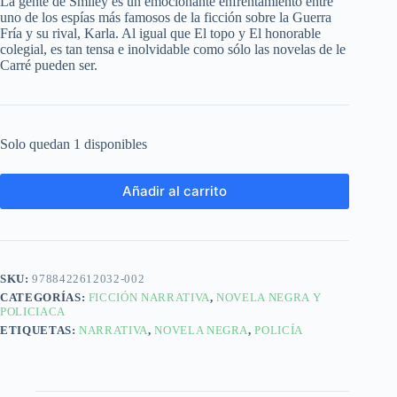
La gente de Smiley es un emocionante enfrentamiento entre
uno de los espías más famosos de la ficción sobre la Guerra
Fría y su rival, Karla. Al igual que El topo y El honorable
colegial, es tan tensa e inolvidable como sólo las novelas de le
Carré pueden ser.
Solo quedan 1 disponibles
Añadir al carrito
SKU:
9788422612032-002
CATEGORÍAS:
FICCIÓN NARRATIVA
,
NOVELA NEGRA Y
POLICIACA
ETIQUETAS:
NARRATIVA
,
NOVELA NEGRA
,
POLICÍA