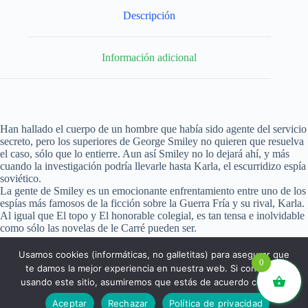
Descripción
Información adicional
Han hallado el cuerpo de un hombre que había sido agente del servicio
secreto, pero los superiores de George Smiley no quieren que resuelva
el caso, sólo que lo entierre. Aun así Smiley no lo dejará ahí, y más
cuando la investigación podría llevarle hasta Karla, el escurridizo espía
soviético.
La gente de Smiley es un emocionante enfrentamiento entre uno de los
espías más famosos de la ficción sobre la Guerra Fría y su rival, Karla.
Al igual que El topo y El honorable colegial, es tan tensa e inolvidable
como sólo las novelas de le Carré pueden ser.
Usamos cookies (informáticas, no galletitas) para asegurar que
0
te damos la mejor experiencia en nuestra web. Si continúas
usando este sitio, asumiremos que estás de acuerdo con ello.
libros.eco © - Desde Barcelona para el mundo 💚 |
Aceptar
Rechazar
Política de privacidad