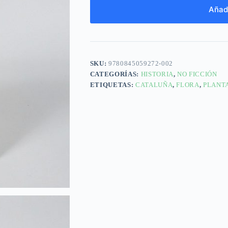
Añadi
SKU:
9780845059272-002
CATEGORÍAS:
HISTORIA
,
NO FICCIÓN
ETIQUETAS:
CATALUÑA
,
FLORA
,
PLANT