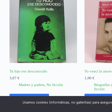
Tu hijo ese desconocido
Yo venci la anore
3,07
€
1,90
€
Madres y padres
,
No ficción
Biografías 
ficción
Añadir al carrito
Añadir al ca
Usamos cookies (informáticas, no galletitas) para asegur