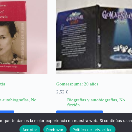
xia
Gomaespuma: 20 años
2,52
€
y autobiografías
,
No
Biografías y autobiografías
,
No
ficción
rrito
Añadir al carrito
ar que te damos la mejor experiencia en nuestra web. Si continúas usa
Aceptar
Rechazar
Política de privacidad