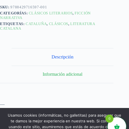
SKU:
9788429716597-001
CATEGORÍAS:
CLÁSICOS LITERARIOS
,
FICCIÓN
NARRATIVA
ETIQUETAS:
CATALUÑA
,
CLÁSICOS
,
LITERATURA
CATALANA
Descripción
Información adicional
—
Usamos cookies (informáticas, no galletitas) para asegurar que
0
te damos la mejor experiencia en nuestra web. Si continúas
usando este sitio, asumiremos que estás de acuerdo con ello.