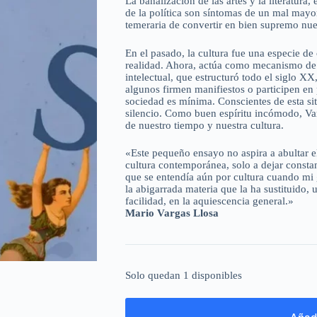
La banalización de las artes y la literatura, 
de la política son síntomas de un mal mayo
temeraria de convertir en bien supremo nues
En el pasado, la cultura fue una especie de
realidad. Ahora, actúa como mecanismo de d
intelectual, que estructuró todo el siglo 
algunos firmen manifiestos o participen en 
sociedad es mínima. Conscientes de esta si
silencio. Como buen espíritu incómodo, Var
de nuestro tiempo y nuestra cultura.
«Este pequeño ensayo no aspira a abultar e
cultura contemporánea, solo a dejar consta
que se entendía aún por cultura cuando mi g
la abigarrada materia que la ha sustituido,
facilidad, en la aquiescencia general.»
Mario Vargas Llosa
Solo quedan 1 disponibles