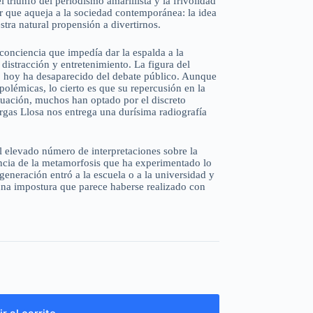
el triunfo del periodismo amarillista y la frivolidad
r que aqueja a la sociedad contemporánea: la idea
tra natural propensión a divertirnos.
 conciencia que impedía dar la espalda a la
istracción y entretenimiento. La figura del
XX, hoy ha desaparecido del debate público. Aunque
polémicas, lo cierto es que su repercusión en la
tuación, muchos han optado por el discreto
gas Llosa nos entrega una durísima radiografía
l elevado número de interpretaciones sobre la
ncia de la metamorfosis que ha experimentado lo
eneración entró a la escuela o a la universidad y
 una impostura que parece haberse realizado con