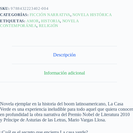
SKU:
9788432223402-004
CATEGORÍAS:
FICCIÓN NARRATIVA
,
NOVELA HISTÓRICA
ETIQUETAS:
AMOR
,
HISTORIA
,
NOVELA
CONTEMPORÁNEA
,
RELIGIÓN
Descripción
Información adicional
Novela ejemplar en la historia del boom latinoamericano, La Casa
Verde es una experiencia ineludible para todo aquel que quiera conocer
en profundidad la obra narrativa del Premio Nobel de Literatura 2010
y Príncipe de Asturias de las Letras, Mario Vargas Llosa.
¿Cuál es el secreto que encierra La casa verde?