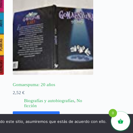
Gomaespuma: 20 años
2,52
€
Biografías y autobiografías
,
No
ficción
0
Añadir al carrito
ndo este sitio, asumiremos que estás de acuerdo con ello.