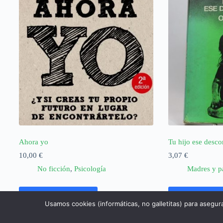
Ahora yo
Tu hijo ese desc
10,00
€
3,07
€
No ficción
,
Psicología
Madres y p
Añadir al carrito
Añadir al ca
Usamos cookies (informáticas, no galletitas) para asegur