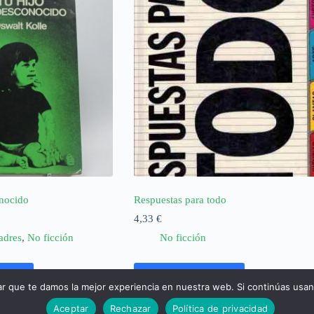
onocido
Respuestas para todo
4,33
€
adres
,
No ficción
No ficción
rrito
Añadir al carrito
ar que te damos la mejor experiencia en nuestra web. Si continúas usa
Aceptar
Rechazar
Política de privacidad