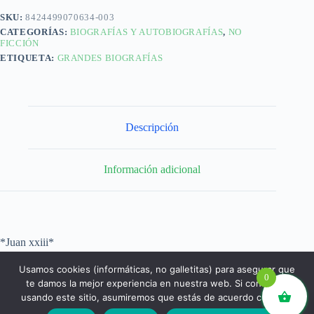
SKU:
8424499070634-003
CATEGORÍAS:
BIOGRAFÍAS Y AUTOBIOGRAFÍAS
,
NO
FICCIÓN
ETIQUETA:
GRANDES BIOGRAFÍAS
Descripción
Información adicional
*Juan xxiii*
Usamos cookies (informáticas, no galletitas) para asegurar que
0
te damos la mejor experiencia en nuestra web. Si continúas
usando este sitio, asumiremos que estás de acuerdo con ello.
libros.eco © - Desde Barcelona para el mundo 💚 |