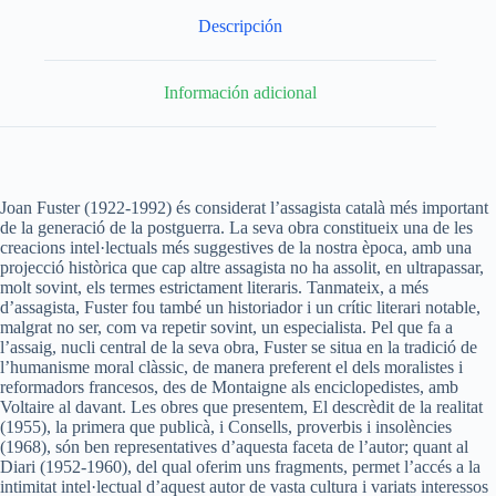
Descripción
Información adicional
Joan Fuster (1922-1992) és considerat l’assagista català més important
de la generació de la postguerra. La seva obra constitueix una de les
creacions intel·lectuals més suggestives de la nostra època, amb una
projecció històrica que cap altre assagista no ha assolit, en ultrapassar,
molt sovint, els termes estrictament literaris. Tanmateix, a més
d’assagista, Fuster fou també un historiador i un crític literari notable,
malgrat no ser, com va repetir sovint, un especialista. Pel que fa a
l’assaig, nucli central de la seva obra, Fuster se situa en la tradició de
l’humanisme moral clàssic, de manera preferent el dels moralistes i
reformadors francesos, des de Montaigne als enciclopedistes, amb
Voltaire al davant. Les obres que presentem, El descrèdit de la realitat
(1955), la primera que publicà, i Consells, proverbis i insolències
(1968), són ben representatives d’aquesta faceta de l’autor; quant al
Diari (1952-1960), del qual oferim uns fragments, permet l’accés a la
intimitat intel·lectual d’aquest autor de vasta cultura i variats interessos