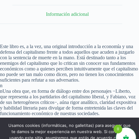
Información adicional
Este libro es, a la vez, una original introducción a la economía y una
defensa del capitalismo frente a todos aquellos que acuden a juzgarlo
con la sentencia de muerte en la mano. Está destinado tanto a los
enemigos del capitalismo que lo critican sin conocer sus fundamentos
económicos como a quienes perciben intuitivamente que el capitalismo
no puede ser tan malo como dicen, pero no tienen los conocimientos
suficientes para refutar a sus adversarios.
n
nUna obra que, en forma de diálogo entre dos personajes −Liberto,
que representa a los partidarios del capitalismo liberal, y Fabiano, voz
de sus heterogéneos críticos−, aúna rigor analítico, claridad expositiva
y habilidad literaria para divulgar de forma entretenida las claves del
funcionamiento económico de nuestras sociedades.
Usamos cookies (informáticas, no galletitas) para asegurar que
0
te damos la mejor experiencia en nuestra web. Si continúas
usando este sitio, asumiremos que estás de acuerdo con ello.