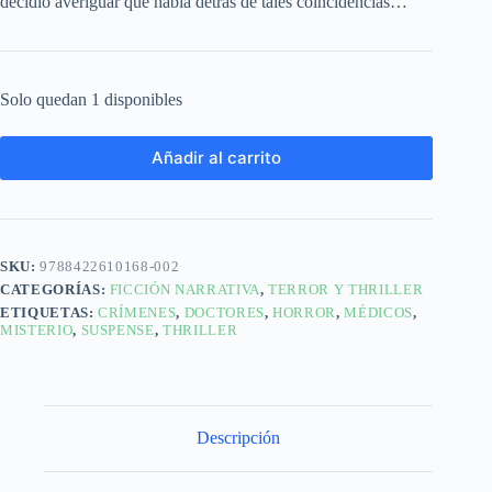
decidió averiguar qué había detrás de tales coincidencias…
Solo quedan 1 disponibles
Añadir al carrito
SKU:
9788422610168-002
CATEGORÍAS:
FICCIÓN NARRATIVA
,
TERROR Y THRILLER
ETIQUETAS:
CRÍMENES
,
DOCTORES
,
HORROR
,
MÉDICOS
,
MISTERIO
,
SUSPENSE
,
THRILLER
Descripción