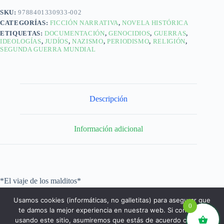
SKU:
9788401330933-002
CATEGORÍAS:
FICCIÓN NARRATIVA
,
NOVELA HISTÓRICA
ETIQUETAS:
DOCUMENTACIÓN
,
GENOCIDIOS
,
GUERRAS
,
IDEOLOGÍAS
,
JUDÍOS
,
NAZISMO
,
PERIODISMO
,
RELIGIÓN
,
SEGUNDA GUERRA MUNDIAL
Descripción
Información adicional
*El viaje de los malditos*
Usamos cookies (informáticas, no galletitas) para asegurar que
0
te damos la mejor experiencia en nuestra web. Si continúas
usando este sitio, asumiremos que estás de acuerdo con ello.