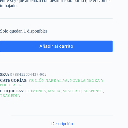
entre sí y que amenaza con destruir todo por lo que el Don ha
trabajado.
Solo quedan 1 disponibles
Añadir al carrito
SKU:
9788422664437-002
CATEGORÍAS:
FICCIÓN NARRATIVA
,
NOVELA NEGRA Y
POLICIACA
ETIQUETAS:
CRÍMENES
,
MAFIA
,
MISTERIO
,
SUSPENSE
,
TRAGEDIA
Descripción