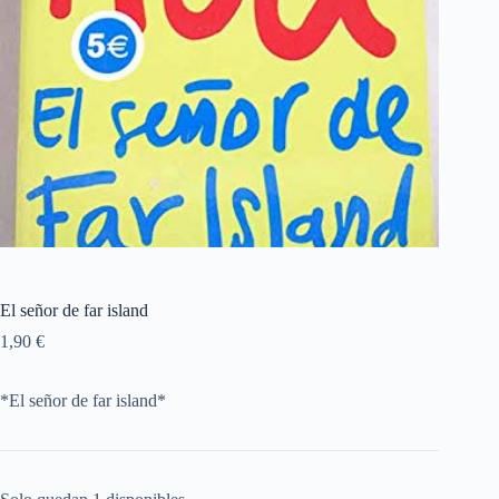
El señor de far island
1,90
€
*El señor de far island*