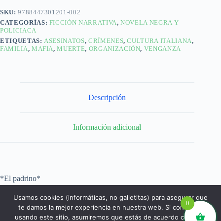
SKU:
9788447301201-002
CATEGORÍAS:
FICCIÓN NARRATIVA
,
NOVELA NEGRA Y
POLICIACA
ETIQUETAS:
ASESINATOS
,
CRÍMENES
,
CULTURA ITALIANA
,
FAMILIA
,
MAFIA
,
MUERTE
,
ORGANIZACIÓN
,
VENGANZA
Descripción
Información adicional
*El padrino*
Usamos cookies (informáticas, no galletitas) para asegurar que
0
te damos la mejor experiencia en nuestra web. Si continúas
usando este sitio, asumiremos que estás de acuerdo con ello.