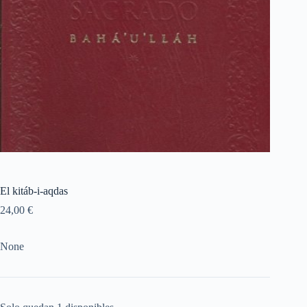
El kitáb-i-aqdas
24,00
€
None