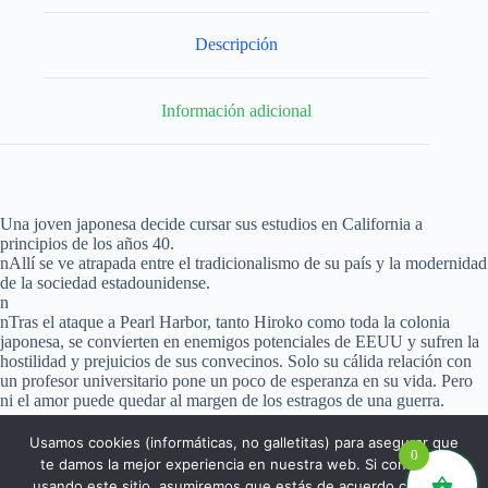
Descripción
Información adicional
Una joven japonesa decide cursar sus estudios en California a
principios de los años 40.
nAllí se ve atrapada entre el tradicionalismo de su país y la modernidad
de la sociedad estadounidense.
n
nTras el ataque a Pearl Harbor, tanto Hiroko como toda la colonia
japonesa, se convierten en enemigos potenciales de EEUU y sufren la
hostilidad y prejuicios de sus convecinos. Solo su cálida relación con
un profesor universitario pone un poco de esperanza en su vida. Pero
ni el amor puede quedar al margen de los estragos de una guerra.
Usamos cookies (informáticas, no galletitas) para asegurar que
0
te damos la mejor experiencia en nuestra web. Si continúas
usando este sitio, asumiremos que estás de acuerdo con ello.