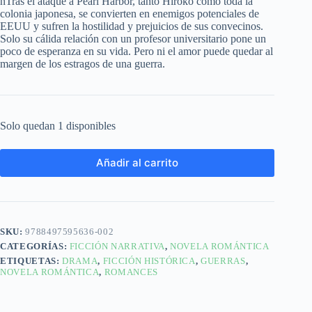
nTras el ataque a Pearl Harbor, tanto Hiroko como toda la
colonia japonesa, se convierten en enemigos potenciales de
EEUU y sufren la hostilidad y prejuicios de sus convecinos.
Solo su cálida relación con un profesor universitario pone un
poco de esperanza en su vida. Pero ni el amor puede quedar al
margen de los estragos de una guerra.
Solo quedan 1 disponibles
Añadir al carrito
SKU:
9788497595636-002
CATEGORÍAS:
FICCIÓN NARRATIVA
,
NOVELA ROMÁNTICA
ETIQUETAS:
DRAMA
,
FICCIÓN HISTÓRICA
,
GUERRAS
,
NOVELA ROMÁNTICA
,
ROMANCES