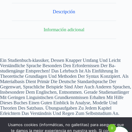
Descripción
Información adicional
Ein Studienbuch-klassiker, Dessen Knapper Umfang Und Leicht
Verständliche Sprache Besonders Den Erfordernissen Der Ba-
studiengänge Entsprechen! Das Lehrbuch Ist Als Einführung In
Theoretische Grundlagen Und Methoden Der Syntax Konzipiert. Als
Materialbasis Dient Primär Die Deutsche Standardsprache Der
Gegenwart, Sprachliche Beispiele Sind Aber Auch Anderen Sprachen,
Insbesondere Dem Englischen, Entnommen. Gerade Studienanfänger
Mit Geringen Linguistischen Grundkenntnissen Erhalten Mit Hilfe
Dieses Buches Einen Guten Einblick In Analyse, Modelle Und
Theorien Des Satzbaus. Übungsaufgaben Zu Jedem Kapitel
Erleichtern Das Verständnis Und Regen Zum Selbststudium An.
Usamos cookies (informáticas, no galletitas) para asegurar que
0
te damos la mejor experiencia en nuestra web. Si continúas