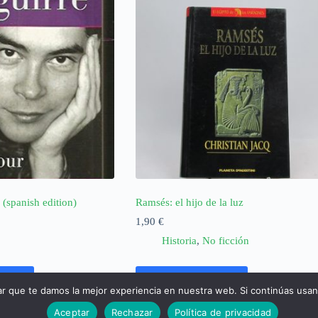
(spanish edition)
Ramsés: el hijo de la luz
1,90
€
Historia
,
No ficción
rrito
Añadir al carrito
ar que te damos la mejor experiencia en nuestra web. Si continúas usa
Aceptar
Rechazar
Política de privacidad