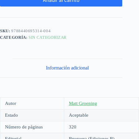
Añadir al carrito
SKU:
9788440695314-004
CATEGORÍA:
SIN CATEGORIZAR
Información adicional
Autor
Matt Groening
Estado
Aceptable
Número de páginas
320
Editorial
Bruguera (Ediciones B)