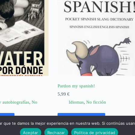
Pardon my spanish!
5,99
€
y autobiografías
,
No
Idiomas
,
No ficción
rrito
Añadir al carrito
ar que te damos la mejor experiencia en nuestra web. Si continúas usa
Aceptar
Rechazar
Política de privacidad