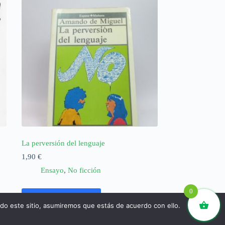
La perversión del lenguaje
1,90
€
Ensayo
,
No ficción
0
Añadir al carrito
ndo este sitio, asumiremos que estás de acuerdo con ello.