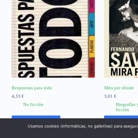
Respuestas para todo
Mira por dónde
4,33
€
3,01
€
No ficción
Biografías 
ficción
Añadir al carrito
Añadir al ca
Usamos cookies (informáticas, no galletitas) para asegur