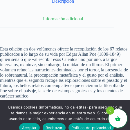
Descripción
Información adicional
Esta edición en dos volúmenes ofrece la recopilación de los 67 relatos
publicados a lo largo de su vida por Edgar Allan Poe (1809-1849),
quien señaló que «al escribir esos Cuentos uno por uno, a largos
intervalos, mantuve, sin embargo, la unidad de un libro». El primer
volumen reúne las narraciones dominadas por el terror, la presencia de
lo sobrenatural, la preocupación metafísica y el gusto por el análisis,
mientras que el segundo recoge las exploraciones sobre el pasado y el
futuro, los bellos relatos contemplativos que encierran la filosofía de
Poe sobre el paisaje, la serie de estampas grotescas y los cuentos de
carácter satírico.
Usamos cookies (informáticas, no galletitas) para asegurar que
0
te damos la mejor experiencia en nuestra web. Si continúas
usando este sitio, asumiremos que estás de acuerdo con ello.
libros.eco © - Desde Barcelona para el mundo 💚 |
Aceptar
Rechazar
Política de privacidad