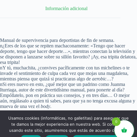
Información adicional
Manual de supervivencia para deportistas de fin de semana.
n¿Eres de los que se repiten machaconamente: «Tengo que hacer
deporte, tengo que hacer deporte…», mientras conectan la televisión y
se disponen a lanzarse sobre su sillón favorito? ¡Ay, esa tripita delatora,
esa tripita!
nY tú, muchachita, ¿convives pacíficamente con tus michelines o te
invade el sentimiento de culpa cada vez que mojas una magdalena,
mientras piensa que quizá si practicaras algo de
aerobic
…?
nSi eres nuevo en esto, ¿qué mejor que un padrino como Juanma
Iturriaga, autor de este divertidísimo manual, para ponerte al día?
Empóllatelo, pon en práctica sus consejos, y en tres días… O mejor
aún, regálasalo a quien tú sabes, para que ya no tenga excusa alguna y
mueva de una vez el
body
.
Usamos cookies (informáticas, no galletitas) para asegurar que
0
te damos la mejor experiencia en nuestra web. Si continúas
usando este sitio, asumiremos que estás de acuerdo con ello.