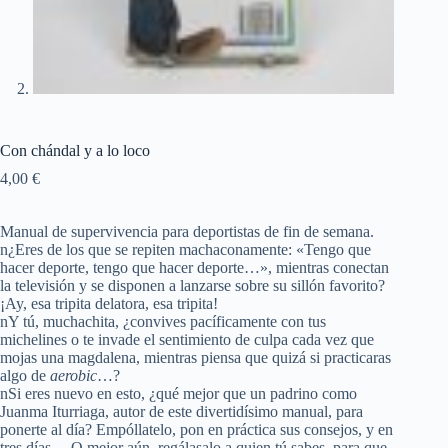
Con chándal y a lo loco
4,00
€
Manual de supervivencia para deportistas de fin de semana.
n¿Eres de los que se repiten machaconamente: «Tengo que
hacer deporte, tengo que hacer deporte…», mientras conectan
la televisión y se disponen a lanzarse sobre su sillón favorito?
¡Ay, esa tripita delatora, esa tripita!
nY tú, muchachita, ¿convives pacíficamente con tus
michelines o te invade el sentimiento de culpa cada vez que
mojas una magdalena, mientras piensa que quizá si practicaras
algo de
aerobic
…?
nSi eres nuevo en esto, ¿qué mejor que un padrino como
Juanma Iturriaga, autor de este divertidísimo manual, para
ponerte al día? Empóllatelo, pon en práctica sus consejos, y en
tres días… O mejor aún, regálasalo a quien tú sabes, para que