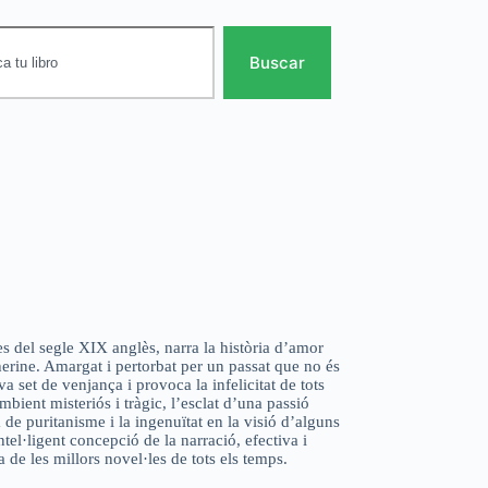
Buscar
s del segle XIX anglès, narra la història d’amor
herine. Amargat i pertorbat per un passat que no és
a set de venjança i provoca la infelicitat de tots
mbient misteriós i tràgic, l’esclat d’una passió
 de puritanisme i la ingenuïtat en la visió d’alguns
el·ligent concepció de la narració, efectiva i
 de les millors novel·les de tots els temps.