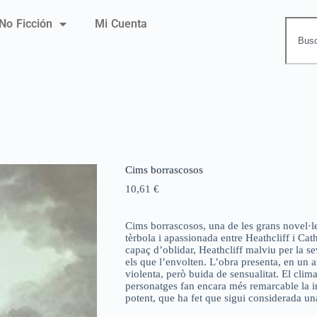
No Ficción
Mi Cuenta
Cims borrascosos
10,61
€
Cims borrascosos, una de les grans novel·le
tèrbola i apassionada entre Heathcliff i Cat
capaç d’oblidar, Heathcliff malviu per la sev
els que l’envolten. L’obra presenta, en un a
violenta, però buida de sensualitat. El clima
personatges fan encara més remarcable la int
potent, que ha fet que sigui considerada una