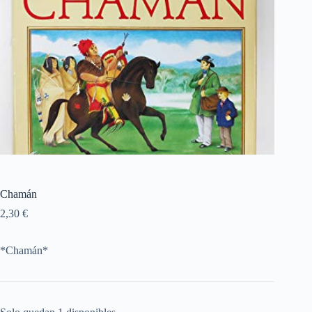
Chamán
2,30
€
*Chamán*