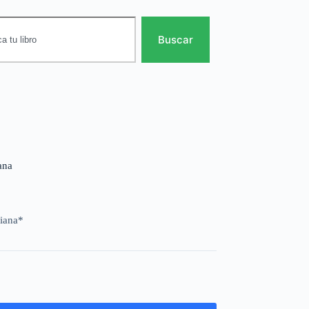
Buscar
ana
ciana*