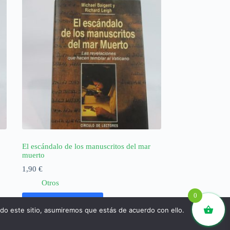
El escándalo de los manuscritos del mar
muerto
1,90
€
Otros
0
Añadir al carrito
ndo este sitio, asumiremos que estás de acuerdo con ello.