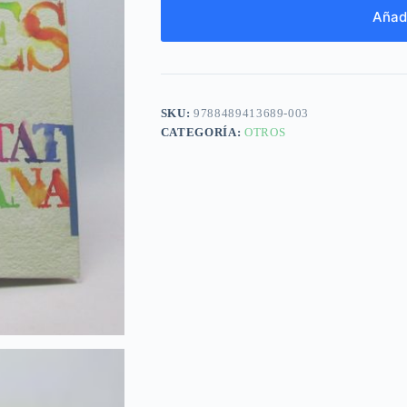
Añadi
SKU:
9788489413689-003
CATEGORÍA:
OTROS