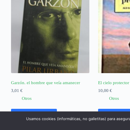
Garzón. el hombre que veía amanecer
El cielo protector
3,01
€
10,00
€
Otros
Otros
Añadir al carrito
Añadir al ca
Usamos cookies (informáticas, no galletitas) para asegur