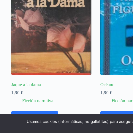
Jaque a la dama
Océano
1,90
€
1,90
€
Ficción narrativa
Ficción nar
Añadir al carrito
Añadir al ca
Usamos cookies (informáticas, no galletitas) para asegur