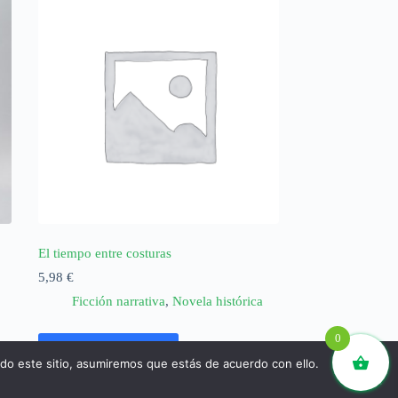
El tiempo entre costuras
5,98
€
Ficción narrativa
,
Novela histórica
0
Añadir al carrito
ndo este sitio, asumiremos que estás de acuerdo con ello.