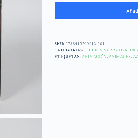
Añadi
SKU:
9788415709213-004
CATEGORÍAS:
FICCIÓN NARRATIVA
,
INF
ETIQUETAS:
ANIMACIÓN
,
ANIMALES
,
A