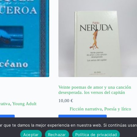
Veinte poemas de amor y una canción
desesperada. los versos del capitán
10,00
€
rativa
,
Young Adult
Ficción narrativa
,
Poesía y lírico
rrito
Añadir al carrito
ar que te damos la mejor experiencia en nuestra web. Si continúas usa
Aceptar
Rechazar
Política de privacidad