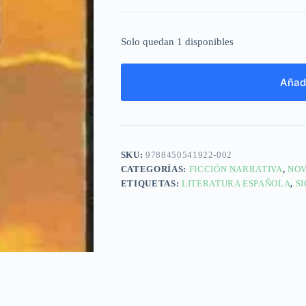
Solo quedan 1 disponibles
Añadi
SKU:
9788450541922-002
CATEGORÍAS:
FICCIÓN NARRATIVA
,
NOV
ETIQUETAS:
LITERATURA ESPAÑOLA
,
S