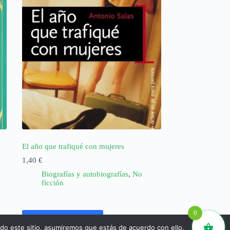
El año que trafiqué con mujeres
1,40
€
Biografías y autobiografías
,
No
ficción
0
Añadir al carrito
ndo este sitio, asumiremos que estás de acuerdo con ello.