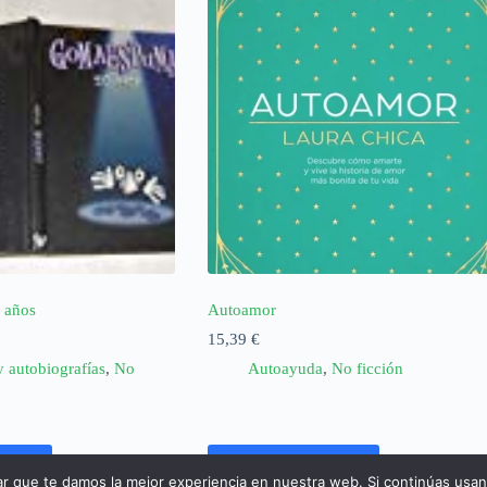
 años
Autoamor
15,39
€
y autobiografías
,
No
Autoayuda
,
No ficción
rrito
Añadir al carrito
ar que te damos la mejor experiencia en nuestra web. Si continúas usa