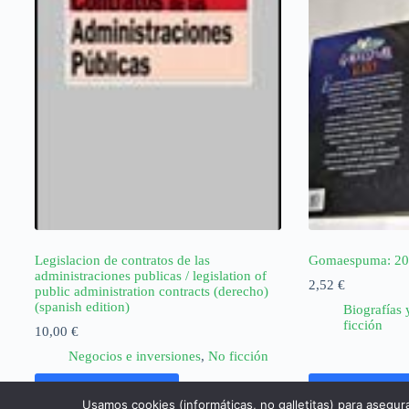
Legislacion de contratos de las
Gomaespuma: 20
administraciones publicas / legislation of
2,52
€
public administration contracts (derecho)
(spanish edition)
Biografías 
ficción
10,00
€
Negocios e inversiones
,
No ficción
Añadir al carrito
Añadir al ca
Usamos cookies (informáticas, no galletitas) para asegur