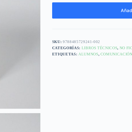
Añadi
SKU:
9788485729241-002
CATEGORÍAS:
LIBROS TÉCNICOS
,
NO FI
ETIQUETAS:
ALUMNOS
,
COMUNICACIÓ