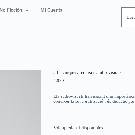
No Ficción
Mi Cuenta
33 tècniques. recursos àudio-visuals
5,99
€
Els audiovisuals han assolit una importànc
conèixer la seva utilització i ús didàctic per 
Solo quedan 1 disponibles