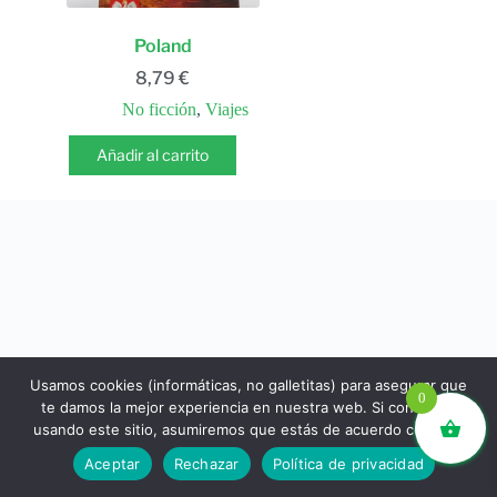
Poland
8,79
€
No ficción
,
Viajes
Añadir al carrito
Usamos cookies (informáticas, no galletitas) para asegurar que
0
te damos la mejor experiencia en nuestra web. Si continúas
usando este sitio, asumiremos que estás de acuerdo con ello.
libros.eco © - Desde Barcelona para el mundo 💚 |
Aceptar
Rechazar
Política de privacidad
Devoluciones y reembolsos
|
Política de Privacidad